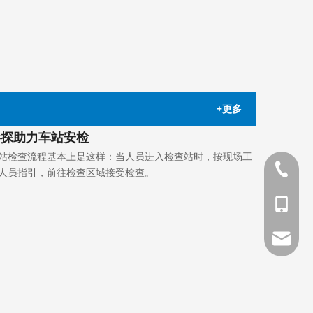
+更多
影探助力车站安检
站检查流程基本上是这样：当人员进入检查站时，按现场工
+86-021
人员指引，前往检查区域接受检查。
+86-150
postmas