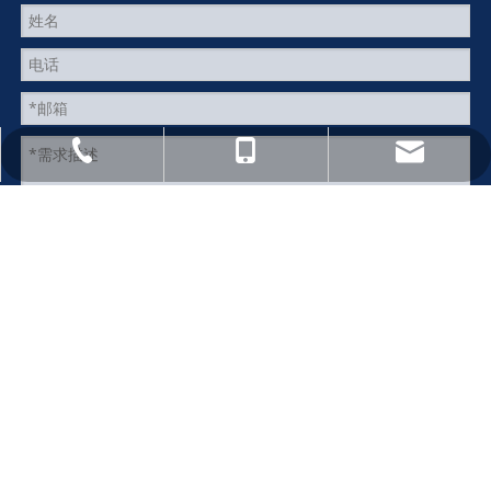
postmaster@shyingtan.cn
+86-021-58098058
+86-15000047794
提交